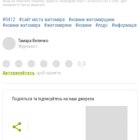
Якщо ви помітили помилку, виділіть необхідний текст і натисніть Ctrl + Enter, щоб
повідомити про це редакцію
#0412
#сайт міста житомира
#новини житомирщини
#новини житомира
#житомиряни
#новини
#події
#інформація
Тамара Величко
Журналіст
0,0
Авторизуйтесь
, щоб оцінити
Поділіться та підписуйтесь на наші джерела