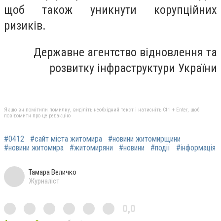
щоб також уникнути корупційних
ризиків.
Державне агентство відновлення та
розвитку інфраструктури України
Якщо ви помітили помилку, виділіть необхідний текст і натисніть Ctrl + Enter, щоб
повідомити про це редакцію
#0412
#сайт міста житомира
#новини житомирщини
#новини житомира
#житомиряни
#новини
#події
#інформація
Тамара Величко
Журналіст
0,0