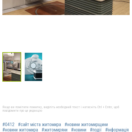
Якщо ви помітили помилку, виділіть необхідний текст і натисніть Ctrl + Enter, щоб
повідомити про це редакцію
#0412
#сайт міста житомира
#новини житомирщини
#новини житомира
#житомиряни
#новини
#події
#інформація