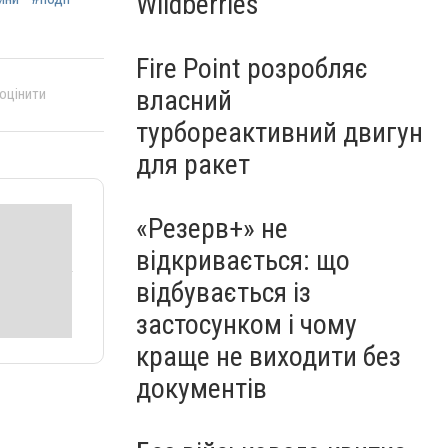
Wildberries
Fire Point розробляє
власний
 оцінити
турбореактивний двигун
для ракет
«Резерв+» не
відкривається: що
відбувається із
застосунком і чому
краще не виходити без
документів