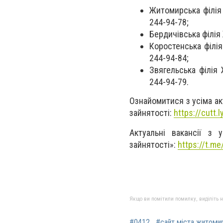
Житомирська філія
244-94-78;
Бердичівська філія
Коростенська філія
244-94-84;
Звягельська філія
244-94-79.
Ознайомитися з усіма а
зайнятості:
https://cutt.
Актуальні вакансії з 
зайнятості»:
https://t.m
Якщо ви помітили помилку, виділіть нео
#0412
#сайт міста житоми