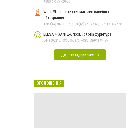
+380(67)554-20-55
WaterStore - інтернет магазин басейнів і
обладнання
+380(44)502-01-02, +380(66)777-78-42, +380(67)777-82-19, +380(67)890-80-80, +380(73)890-80-80, +380(44)502-01-03
ELESA + GANTER, промислова фурнітура
0443002212, 0800750875, +380(98)011-84-55
Додати підприємство
ОГОЛОШЕННЯ