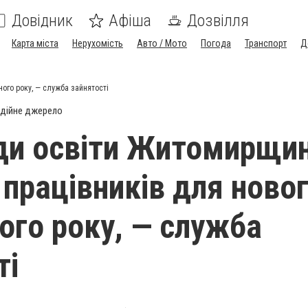
Довідник
Афіша
Дозвілля
Карта міста
Нерухомість
Авто / Мото
Погода
Транспорт
Д
ого року, — служба зайнятості
дійне джерело
ди освіти Житомирщи
працівників для ново
ого року, — служба
ті