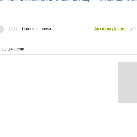
0,0
Оцініть першим
Авторизуйтесь
, щоб
 наші джерела