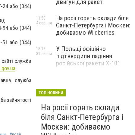
двигун для ракет
-24 або (044)
На росії горять склади біля
11:50
80;
4 серпня
Санкт-Петербурга і Москви:
-94 або (044)
добиваємо Wildberries
-51 або (044)
У Польщі офіційно
18:16
31 липня
підтвердили падіння
 сайті служби
російської ракети Х-101
z.gov.ua
.
жавна служба
ТОП НОВИНИ
ба зайнятості
На росії горять склади
біля Санкт-Петербурга і
Москви: добиваємо
ини
#події