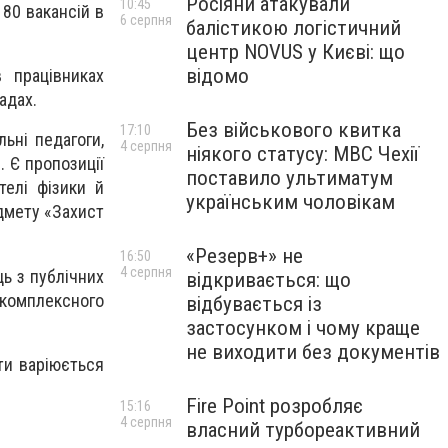
Росіяни атакували
10:45
80 вакансій в
6 серпня
балістикою логістичний
центр NOVUS у Києві: що
відомо
 працівниках
адах.
Без військового квитка
17:10
льні педагоги,
4 серпня
ніякого статусу: МВС Чехії
. Є пропозиції
поставило ультиматум
телі фізики й
українським чоловікам
едмету «Захист
«Резерв+» не
16:50
4 серпня
ць з публічних
відкривається: що
з комплексного
відбувається із
застосунком і чому краще
не виходити без документів
ти варіюється
Fire Point розробляє
15:16
4 серпня
власний турбореактивний