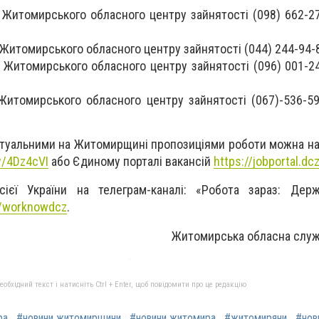
 Житомирського обласного центру зайнятості (098) 662-27
 Житомирського обласного центру зайнятості (044) 244-94-
 Житомирського обласного центру зайнятості (096) 001-24
 Житомирського обласного центру зайнятості (067)-536-59
ктуальними на Житомирщині пропозиціями роботи можна на
ly/4Dz4cVI
або Єдиному порталі вакансій
https://jobportal.dc
усієї України на телеграм-каналі: «Робота зараз: Дер
e/worknowdcz
.
Житомирська обласна служ
бхідний текст і натисніть Ctrl + Enter, щоб повідомити про це редакцію
ра
#новини житомирщини
#новини житомира
#житомиряни
#нов