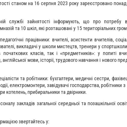
тості станом на 16 серпня 2023 року зареєстровано понад 
ній службі зайнятості інформують, що про потребу в
імназій та 10 шкіл, які розташовані у 15 територіальних гром
педагогічні працівники: вчителі, асистенти вчителів, соціа
ователі, викладачі у школи мистецтв, тренери у спортшколи
 початкових класів, так і «предметників»: у попиті вчи
 англійської мови, історії, трудового навчання і нового пр
еціалісти та робітники: бухгалтери, медичні сестри, фахіве
 водії, електромонтери, завідувачі господарства, робітники 
ри котелень, прибиральники та двірники.
соналу закладів загальної середньої та позашкільної осві
рмацією звертайтесь у: