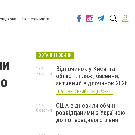
овідкова
Експерти міста
ОСТАННІ НОВИНИ
ни
Відпочинок у Києві та
17:00
7 серпня
області: пляжі, басейни,
го
активний відпочинок 2026
ПАРТНЕРСЬКИЙ СПЕЦПРОЄКТ
США відновили обмін
14:20
6 серпня
розвідданими з Україною
до попереднього рівня