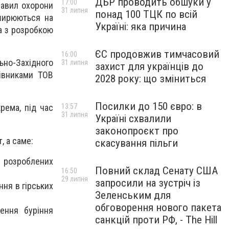
ДБР проводить обшуки у
17:00
равил охорони
31 липня
понад 100 ТЦК по всій
оширюються на
Україні: яка причина
на з розробкою
ЄС продовжив тимчасовий
16:00
о-Західного
31 липня
захист для українців до
цівниками ТОВ
2028 року: що зміниться
Посилки до 150 євро: в
13:57
рема, під час
31 липня
Україні схвалили
законопроєкт про
, а саме:
скасування пільги
, розроблених
Повний склад Сенату США
16:50
29 липня
запросили на зустріч із
ня в гірських
Зеленським для
обговорення нового пакета
ення буріння
санкцій проти РФ, - The Hill