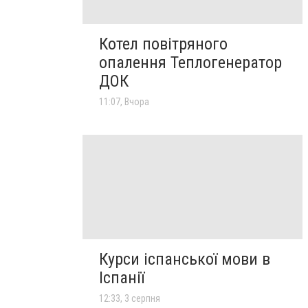
Котел повітряного
опалення Теплогенератор
ДОК
11:07, Вчора
Курси іспанської мови в
Іспанії
12:33, 3 серпня