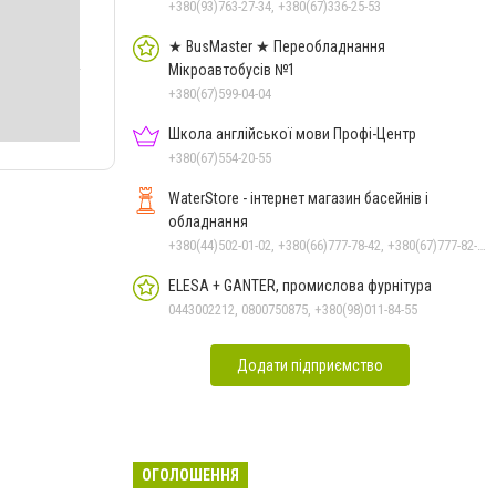
+380(93)763-27-34, +380(67)336-25-53
★ BusMaster ★ Переобладнання
Мікроавтобусів №1
+380(67)599-04-04
Школа англійської мови Профі-Центр
+380(67)554-20-55
WaterStore - інтернет магазин басейнів і
обладнання
+380(44)502-01-02, +380(66)777-78-42, +380(67)777-82-19, +380(67)890-80-80, +380(73)890-80-80, +380(44)502-01-03
ELESA + GANTER, промислова фурнітура
0443002212, 0800750875, +380(98)011-84-55
Додати підприємство
ОГОЛОШЕННЯ