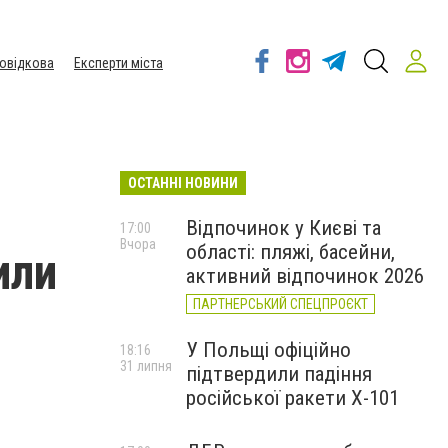
овідкова
Експерти міста
ОСТАННІ НОВИНИ
Відпочинок у Києві та
17:00
Вчора
області: пляжі, басейни,
или
активний відпочинок 2026
ПАРТНЕРСЬКИЙ СПЕЦПРОЄКТ
У Польщі офіційно
18:16
31 липня
підтвердили падіння
російської ракети Х-101