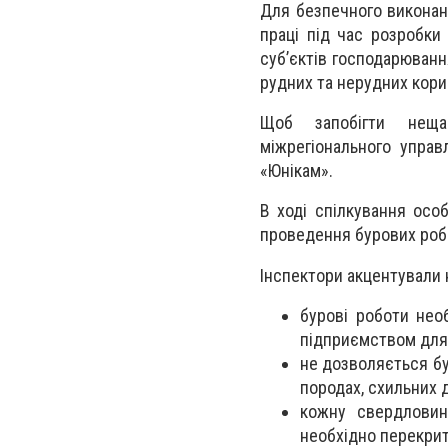
Для безпечного виконан
праці під час розробк
суб’єктів господарюванн
рудних та нерудних кор
Щоб запобігти нещас
міжрегіонального управ
«Юнікам».
В ході спілкування осо
проведення бурових робі
Інспектори акцентували 
бурові роботи нео
підприємством для 
не дозволяється бу
породах, схильних 
кожну свердловин
необхідно перекрит