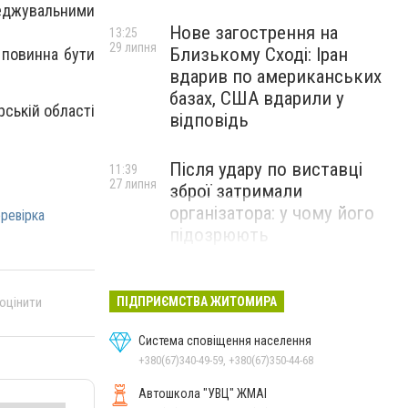
реджувальними
Нове загострення на
13:25
29 липня
Близькому Сході: Іран
 повинна бути
вдарив по американських
базах, США вдарили у
рській області
відповідь
Після удару по виставці
11:39
27 липня
зброї затримали
організатора: у чому його
ревірка
підозрюють
ПІДПРИЄМСТВА ЖИТОМИРА
 оцінити
Система сповіщення населення
+380(67)340-49-59, +380(67)350-44-68
Автошкола "УВЦ" ЖМАІ