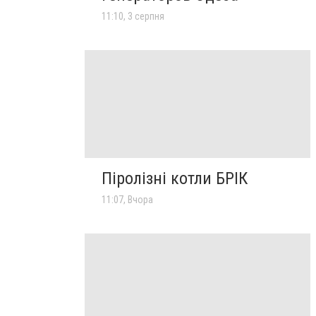
11:10, 3 серпня
Піролізні котли БРІК
11:07, Вчора