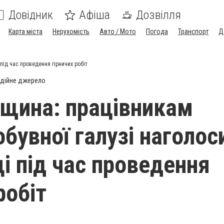
Довідник
Афіша
Дозвілля
Карта міста
Нерухомість
Авто / Мото
Погода
Транспорт
Д
ід час проведення гірничих робіт
дійне джерело
щина: працівникам
бувної галузі наголос
ці під час проведення
робіт