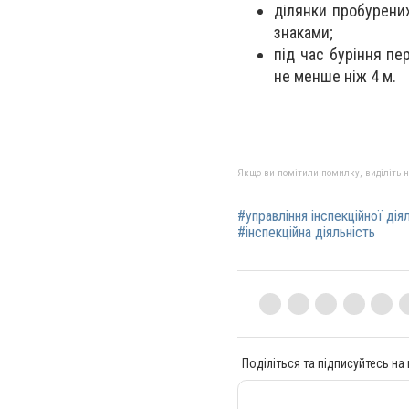
ділянки пробурени
знаками;
під час буріння п
не менше ніж 4 м.
Якщо ви помітили помилку, виділіть нео
#управління інспекційної дія
#інспекційна діяльність
Поділіться та підписуйтесь на