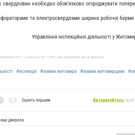
х свердловин необхідно обов’язково огороджувати попе
ерфораторами та електросвердлами ширина робочої берми
Управління інспекційної діяльності у Житоми
бхідний текст і натисніть Ctrl + Enter, щоб повідомити про це редакцію
льності
#інспекція
#новини житомира
#новини житомирщини
#пе
0,0
Оцініть першим
Авторизуйтесь
, щоб
 наші джерела