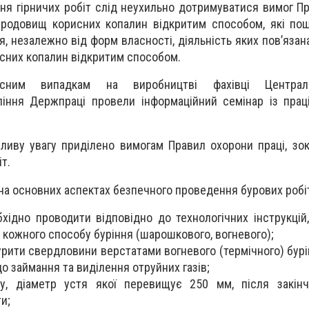
ня гірничих робіт слід неухильно дотримуватися вимог П
и родовищ корисних копалин відкритим способом, які п
я, незалежно від форм власності, діяльність яких пов’яза
исних копалин відкритим способом.
ним випадкам на виробництві фахівці Центральн
ління Держпраці провели інформаційний семінар із пра
бливу увагу приділено вимогам Правил охорони праці, зок
т.
на основних аспектах безпечного проведення бурових робіт
бхідно проводити відповідно до технологічних інструкцій
кожного способу буріння (шарошкового, вогневого);
рити свердловини верстатами вогневого (термічного) бурін
до займання та виділення отруйних газів;
у, діаметр устя якої перевищує 250 мм, після закінч
и;