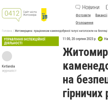
Новини
Фотозвіти
Вакансії
Оголошення
Головна
Житомирщина: працівникам каменедобувної галузі наголосили на безпеці п
11:00, 20 серпня 2023 р.
На
УПРАВЛІННЯ ІНСПЕКЦІЙНОЇ
ДІЯЛЬНОСТІ
Житомир
каменедо
Ketlandia
журналіст
на безпе
гірничих 