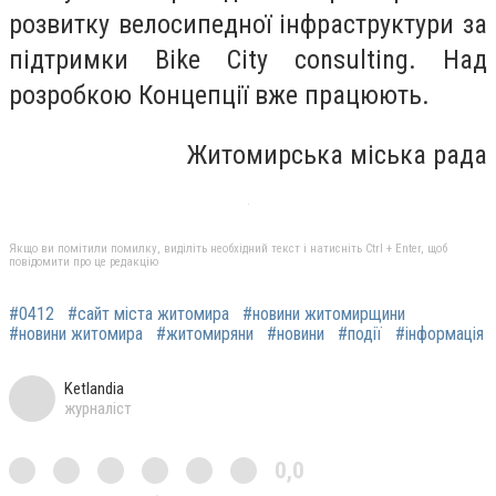
розвитку велосипедної інфраструктури за
підтримки Bike City consulting. Над
розробкою Концепції вже працюють.
Житомирська міська рада
Якщо ви помітили помилку, виділіть необхідний текст і натисніть Ctrl + Enter, щоб
повідомити про це редакцію
#0412
#сайт міста житомира
#новини житомирщини
#новини житомира
#житомиряни
#новини
#події
#інформація
Ketlandia
журналіст
0,0