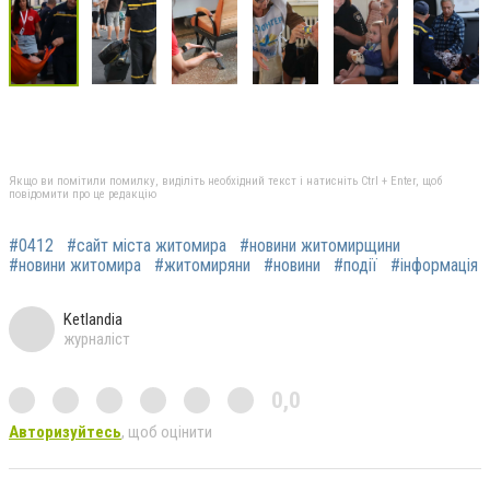
Якщо ви помітили помилку, виділіть необхідний текст і натисніть Ctrl + Enter, щоб
повідомити про це редакцію
#0412
#сайт міста житомира
#новини житомирщини
#новини житомира
#житомиряни
#новини
#події
#інформація
Ketlandia
журналіст
0,0
Авторизуйтесь
, щоб оцінити