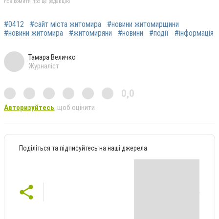
повідомити про це редакцію
#0412
#сайт міста житомира
#новини житомирщини
#новини житомира
#житомиряни
#новини
#події
#інформація
Тамара Величко
Журналіст
0,0
Авторизуйтесь
, щоб оцінити
Поділіться та підписуйтесь на наші джерела