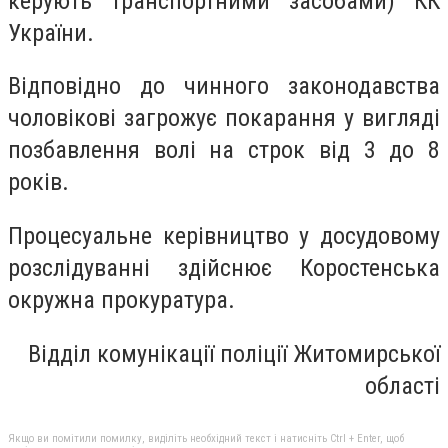
керують транспортними засобами) КК
України.
Відповідно до чинного законодавства
чоловікові загрожує покарання у вигляді
позбавлення волі на строк від 3 до 8
років.
Процесуальне керівництво у досудовому
розслідуванні здійснює Коростенська
окружна прокуратура.
Відділ комунікації поліції Житомирської
області
Якщо ви помітили помилку, виділіть необхідний текст і натисніть Ctrl + Enter, щоб