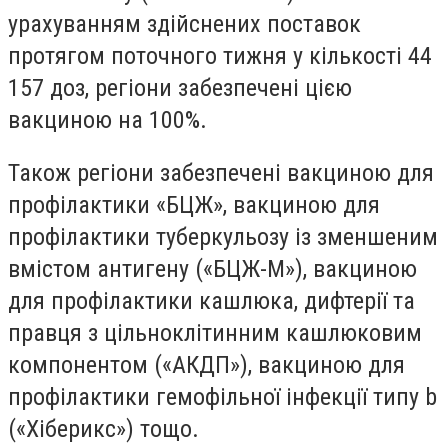
урахуванням здійснених поставок
протягом поточного тижня у кількості 44
157 доз, регіони забезпечені цією
вакциною на 100%.
Також регіони забезпечені вакциною для
профілактики «БЦЖ», вакциною для
профілактики туберкульозу із зменшеним
вмістом антигену («БЦЖ-М»), вакциною
для профілактики кашлюка, дифтерії та
правця з цільноклітинним кашлюковим
компонентом («АКДП»), вакциною для
профілактики гемофільної інфекції типу b
(«Хіберикс») тощо.