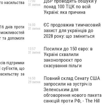
ДБР проводить обшуки у
17:00
го насильства
31 липня
понад 100 ТЦК по всій
Україні: яка причина
ЄС продовжив тимчасовий
16:00
«16 днів проти
31 липня
захист для українців до
а можливостей
2028 року: що зміниться
г та допомоги
Посилки до 150 євро: в
13:57
31 липня
Україні схвалили
законопроєкт про
сів підтримки
скасування пільги
 суб’єктів, що
насильству за
Повний склад Сенату США
16:50
29 липня
запросили на зустріч із
Зеленським для
обговорення нового пакета
санкцій проти РФ, - The Hill