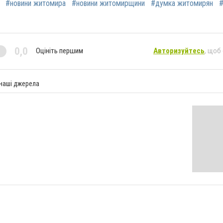
#новини житомира
#новини житомирщини
#думка житомирян
#
0,0
Оцініть першим
Авторизуйтесь
, щоб
 наші джерела