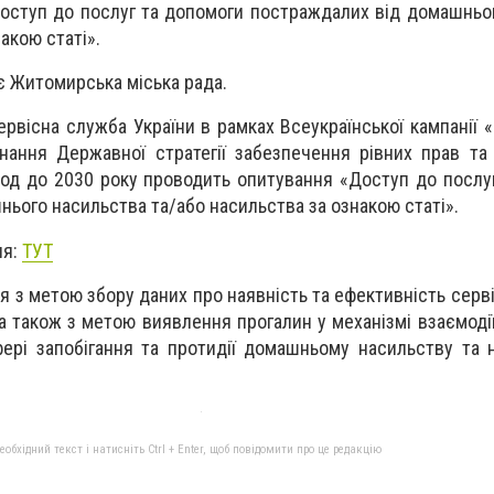
оступ до послуг та допомоги постраждалих від домашньо
акою статі».
є Житомирська міська рада.
ервісна служба України в рамках Всеукраїнської кампанії 
нання Державної стратегії забезпечення рівних прав т
ріод до 2030 року проводить опитування «Доступ до послу
ього насильства та/або насильства за ознакою статі».
ня:
ТУТ
 з метою збору даних про наявність та ефективність серві
а також з метою виявлення прогалин у механізмі взаємодії
ері запобігання та протидії домашньому насильству та 
бхідний текст і натисніть Ctrl + Enter, щоб повідомити про це редакцію