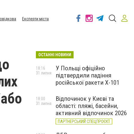
овідкова
Експерти міста
ОСТАННІ НОВИНИ
до
У Польщі офіційно
18:16
31 липня
підтвердили падіння
лих
російської ракети Х-101
/або
Відпочинок у Києві та
18:00
31 липня
області: пляжі, басейни,
активний відпочинок 2026
ПАРТНЕРСЬКИЙ СПЕЦПРОЄКТ