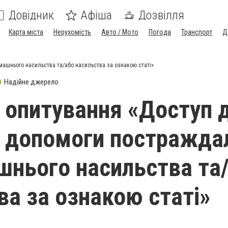
Довідник
Афіша
Дозвілля
Карта міста
Нерухомість
Авто / Мото
Погода
Транспорт
Д
машнього насильства та/або насильства за ознакою статі»
Надійне джерело
 опитування «Доступ 
а допомоги постражда
шнього насильства та
ва за ознакою статі»