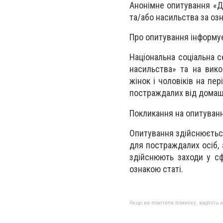
Анонімне опитування «Д
та/або насильства за озн
Про опитування інформу
Національна соціальна с
насильства» та на вико
жінок і чоловіків на пе
постраждалих від домашн
Покликання на опитуван
Опитування здійснюється
для постраждалих осіб, 
здійснюють заходи у сф
ознакою статі.
Якщо ви помітили помилку, виділіть нео