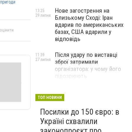
пригоди
Нове загострення на
13:25
29 липня
Близькому Сході: Іран
вдарив по американських
 оцінити
базах, США вдарили у
відповідь
Після удару по виставці
11:39
27 липня
зброї затримали
організатора: у чому його
підозрюють
ТОП НОВИНИ
Посилки до 150 євро: в
Україні схвалили
законопроєкт про