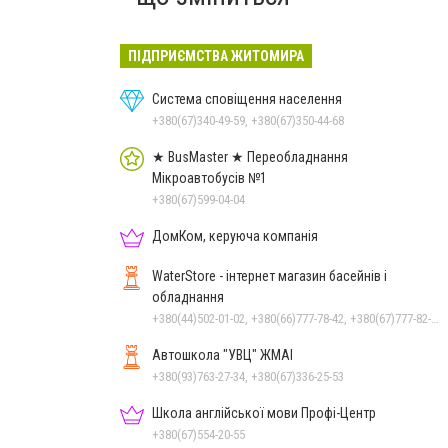
ПІДПРИЄМСТВА ЖИТОМИРА
Система сповіщення населення
+380(67)340-49-59, +380(67)350-44-68
★ BusMaster ★ Переобладнання
Мікроавтобусів №1
+380(67)599-04-04
ДомКом, керуюча компанія
WaterStore - інтернет магазин басейнів і
обладнання
+380(44)502-01-02, +380(66)777-78-42, +380(67)777-82-19, +380(67)890-80-80, +380(73)890-80-80, +380(44)502-01-03
Автошкола "УВЦ" ЖМАІ
+380(93)763-27-34, +380(67)336-25-53
Школа англійської мови Профі-Центр
+380(67)554-20-55