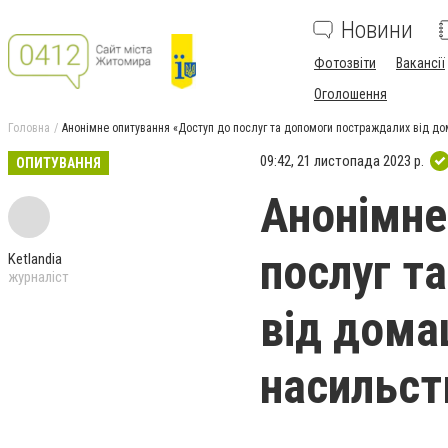
Новини
Фотозвіти
Вакансії
Оголошення
Головна
Анонімне опитування «Доступ до послуг та допомоги постраждалих від до
09:42, 21 листопада 2023 р.
ОПИТУВАННЯ
Анонімне
послуг т
Ketlandia
журналіст
від дома
насильст