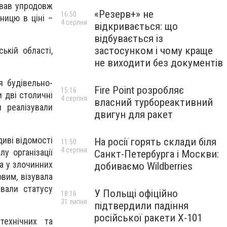
ивав упродовж
«Резерв+» не
16:50
зницю в ціні –
4 серпня
відкривається: що
відбувається із
застосунком і чому краще
кій області,
не виходити без документів
я будівельно-
Fire Point розробляє
15:16
и дві столичні
4 серпня
власний турбореактивний
 реалізували
двигун для ракет
диві відомості
На росії горять склади біля
11:50
4 серпня
у організації
Санкт-Петербурга і Москви:
на у злочинних
добиваємо Wildberries
вим, візувала
вали статусу
У Польщі офіційно
18:16
31 липня
підтвердили падіння
російської ракети Х-101
технічних та