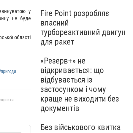
евинуватою у
Fire Point розробляє
вину не буде
власний
турбореактивний двигун
рської області
для ракет
«Резерв+» не
відкривається: що
#пригоди
відбувається із
застосунком і чому
краще не виходити без
 оцінити
документів
Без військового квитка