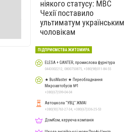
ніякого статусу: МВС
Чехії поставило
ультиматум українським
чоловікам
ПІДПРИЄМСТВА ЖИТОМИРА
ELESA + GANTER, промислова фурнітура
0443002212, 0800750875, +380(98)011-84-55
★ BusMaster ★ Переобладнання
Мікроавтобусів №1
+380(67)599-04-04
Автошкола "УВЦ" ЖМАІ
+380(93)763-27-34, +380(67)336-25-53
ДомКом, керуюча компанія
Школа англійської мови Профі-Центр