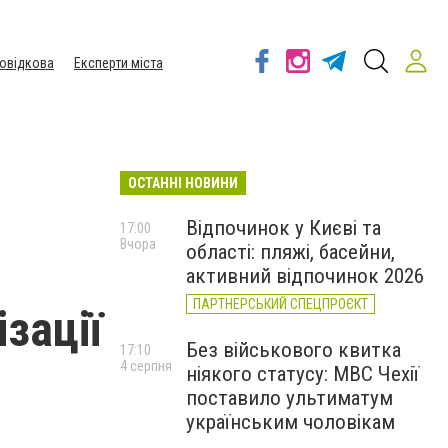
овідкова
Експерти міста
ОСТАННІ НОВИНИ
Відпочинок у Києві та
17:00
Вчора
області: пляжі, басейни,
активний відпочинок 2026
ПАРТНЕРСЬКИЙ СПЕЦПРОЄКТ
зації
Без військового квитка
17:10
4 серпня
ніякого статусу: МВС Чехії
поставило ультиматум
українським чоловікам