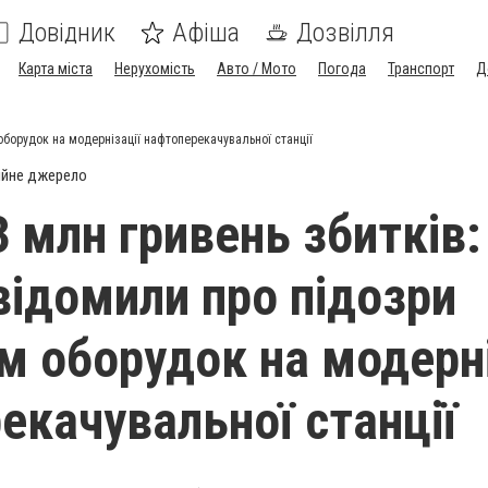
Довідник
Афіша
Дозвілля
Карта міста
Нерухомість
Авто / Мото
Погода
Транспорт
Д
оборудок на модернізації нафтоперекачувальної станції
ійне джерело
3 млн гривень збитків:
овідомили про підозри
м оборудок на модерні
екачувальної станції