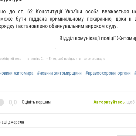
дно до ст. 62 Конституції України особа вважається н
 може бути піддана кримінальному покаранню, доки її 
орядку і встановлено обвинувальним вироком суду.
Відділ комунікації поліції Житоми
бхідний текст і натисніть Ctrl + Enter, щоб повідомити про це редакцію
новини житомира
#новини житомирщини
#правоохоронні органи
0,0
Оцініть першим
Авторизуйтесь
, щоб
 наші джерела