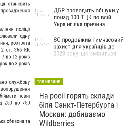
ції становить
ДБР проводить обшуки у
 провадження
17:00
31 липня
понад 100 ТЦК по всій
Україні: яка причина
ління поліції
чолювали одну
ЄС продовжив тимчасовий
16:00
ення, розтрата
31 липня
захист для українців до
2 ст. 366 КК
2028 року: що зміниться
 7 до 12 років
рок до 3 років
вано службову
ТОП НОВИНИ
равопорушення
На росії горять склади
біймати певні
ід 250 до 750
біля Санкт-Петербурга і
Москви: добиваємо
ка обласна та
Wildberries