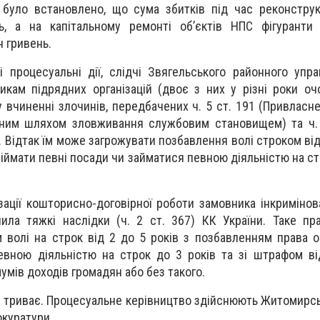
 було встановлено, що сума збитків під час реконструк
, а на капітальному ремонті об’єктів НПС фігуранти
н гривень.
 процесуальні дії, слідчі Звягельського районного управ
икам підрядних організацій (двоє з них у різні роки о
у вчиненні злочинів, передбачених ч. 5 ст. 191 (Привласн
 ним шляхом зловживання службовим становищем) та ч. 
 Відтак їм може загрожувати позбавлення волі строком від
іймати певні посади чи займатися певною діяльністю на ст
ізації кошторисно-договірної роботи замовника інкриміно
ила тяжкі наслідки (ч. 2 ст. 367) КК України. Таке п
 волі на строк від 2 до 5 років з позбавленням права о
евною діяльністю на строк до 3 років та зі штрафом в
умів доходів громадян або без такого.
 триває. Процесуальне керівництво здійснюють Житомирсь
окуратури.