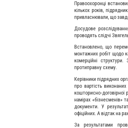
Правоохоронці встанови
кількох років, підрядни
привласнювали, що завда
Досудове розслідуванн
проводять слідчі Звягель
Встановлено, що перемо
монтажних робіт щодо ка
комерційні структури.
протиправну схему.
Керівники підрядних орг
про вартість виконаних 
кошторисно-договірної р
намірах «бізнесменів» т
документи. У результа
офіційних. А відтак на р
За результатами пров