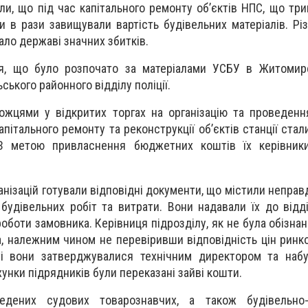
ли, що під час капітального ремонту об’єктів НПС, що тр
ки в рази завищували вартість будівельних матеріалів. Рі
ло державі значних збитків.
я, що було розпочато за матеріалами УСБУ в Житомирсь
ського районного відділу поліції.
жцями у відкритих торгах на організацію та проведенн
пітального ремонту та реконструкції об’єктів станції стал
 З метою привласнення бюджетних коштів їх керівники
анізацій готували відповідні документи, що містили неправ
будівельних робіт та витрати. Вони надавали їх до відділ
оботи замовника. Керівниця підрозділу, як не була обізна
а, належним чином не перевіривши відповідність цін ринко
ті вони затверджувалися технічним директором та набу
ахунки підрядників були переказані зайві кошти.
едених судових товарознавчих, а також будівельно-