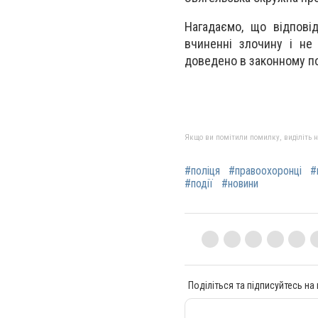
Нагадаємо, що відпові
вчиненні злочину і не
доведено в законному п
Якщо ви помітили помилку, виділіть нео
#поліця
#правоохоронці
#
#події
#новини
Поділіться та підписуйтесь на