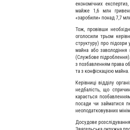
економічних експертиз,
майже 1,6 млн гривень
«заробили» понад 7,7 мл
Тож, провівши необхідні
оголосили трьом керівн
структуру) про підозри 
майна або заволодіння
(Службове підроблення).
з позбавленням права об
та з конфіскацією майна.
Керівниці відділу орган
недбалість, що спричин
карається позбавленням
посади чи займатися п
неоподатковуваних мінім
Досудове розслідування
Звягельська окружна пр