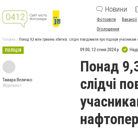
Новини
Фотозвіти
Вакансії
Оголошення
Головна
Понад 9,3 млн гривень збитків: слідчі повідомили про підозри учасникам 
09:00, 12 січня 2024 р.
Над
ПОЛІЦІЯ
Понад 9,
слідчі п
Тамара Величко
Журналіст
учасника
нафтопер