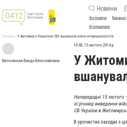
Новини
Фотозвіти
Вакансії
Оголошення
Головна
У Житомирі в Управлінні СБУ вшанували воїнів-інтернаціоналістів
10:40, 15 лютого 2014 р.
У Житоми
Витковская Ванда Вячеславовна
вшанували
Напередодні 15 лютого –
ої річниці виведення ві
СБ України в Житомирські
В урочистих заходах з ц