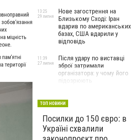
Нове загострення на
13:25
повноправний
29 липня
Близькому Сході: Іран
е зобов’язання
вдарив по американських
них
базах, США вдарили у
на міцність
відповідь
еоне.
 пам’ятні
Після удару по виставці
11:39
27 липня
а території
зброї затримали
організатора: у чому його
підозрюють
ТОП НОВИНИ
Посилки до 150 євро: в
Україні схвалили
законопроєкт про