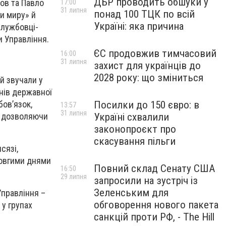
ДБР проводить обшуки у
цов та Павло
17:00
31 липня
понад 100 ТЦК по всій
и миру» й
Україні: яка причина
службовці-
и Управління.
ЄС продовжив тимчасовий
16:00
31 липня
захист для українців до
2028 року: що зміниться
й звучали у
нів державної
бов’язок,
Посилки до 150 євро: в
13:57
31 липня
е дозволяючи
Україні схвалили
законопроєкт про
скасування пільги
сязі,
 довгими днями
Повний склад Сенату США
16:50
29 липня
запросили на зустріч із
Зеленським для
Управління –
обговорення нового пакета
 у групах
санкцій проти РФ, - The Hill