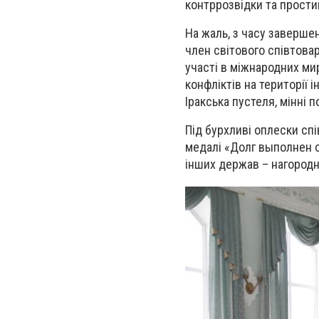
контррозвідки та простим
На жаль, з часу заверше
член світового співтова
участі в міжнародних ми
конфліктів на території 
Іракська пустеля, мінні 
Під бурхливі оплески сп
медалі «Долг выполнен с
інших держав – нагородн