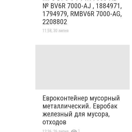
№ BV6R 7000-AJ , 1884971,
1794979, RMBV6R 7000-AG,
2208802
11:58, 30 липня
Евроконтейнер мусорный
металлический. Евробак
железный для мусора,
отходов
1
12:36, 26 липня