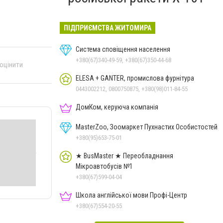
ПІДПРИЄМСТВА ЖИТОМИРА
Система сповіщення населення
+380(67)340-49-59, +380(67)350-44-68
 оцінити
ELESA + GANTER, промислова фурнітура
0443002212, 0800750875, +380(98)011-84-55
ДомКом, керуюча компанія
MasterZoo, Зоомаркет Пухнастих Особистостей
+380(95)653-75-01
★ BusMaster ★ Переобладнання
Мікроавтобусів №1
+380(67)599-04-04
Школа англійської мови Профі-Центр
+380(67)554-20-55