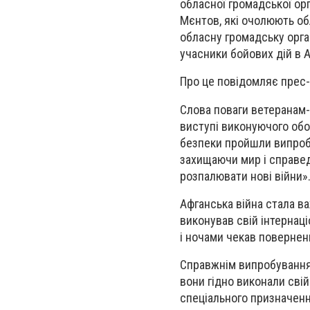
обласної громадської орг
Мєнтов, які очолюють об
обласну громадську орган
учасники бойових дій в А
Про це повідомляє прес-
Слова поваги ветеранам
виступі виконуючого обо
безпеки пройшли випробу
захищаючи мир і справед
розпалювати нові війни»
Афганська війна стала ва
виконував свій інтернаці
і ночами чекав поверненн
Справжнім випробуванням 
вони гідно виконали свій
спеціального призначення