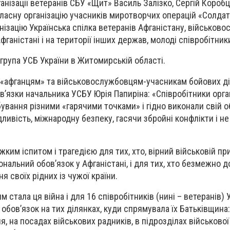
анізації ветеранів СБУ «Щит» Василь Залізко, Сергій Короб
ласну організацію учасників миротворчих операцій «Солдат
ізацію Українська спілка ветеранів Афганістану, військово
фганістані і на території інших держав, молоді співробітник
група УСБ України
в Житомирській області.
-«афганцям» та військовослужбовцям-учасникам бойових ді
в’язки начальника УСБУ Юрія Папиріна: «Співробітники орга
вання різними «гарячими точками» і гідно виконали свій о
ливість, міжнародну безпеку, гасячи збройні конфлікти і н
.
жким іспитом і трагедією для тих, хто, вірний військовій при
ональний обов’язок у Афганістані, і для тих, хто безмежно
я своїх рідних із чужої країни.
стала ця війна і для 16 співробітників (нині – ветеранів) 
 обов’язок на тих ділянках, куди спрямувала їх Батьківщина:
, на посадах військових радників, в підрозділах військової