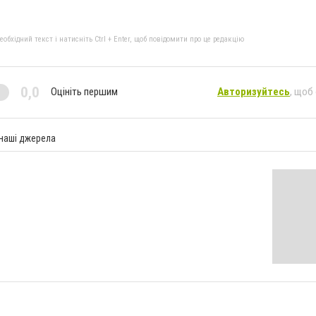
бхідний текст і натисніть Ctrl + Enter, щоб повідомити про це редакцію
0,0
Оцініть першим
Авторизуйтесь
, щоб
 наші джерела