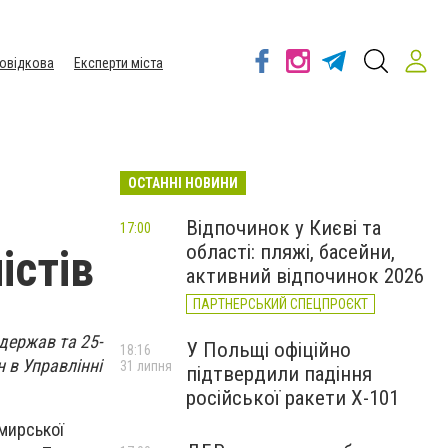
овідкова
Експерти міста
ОСТАННІ НОВИНИ
Відпочинок у Києві та
17:00
області: пляжі, басейни,
істів
активний відпочинок 2026
ПАРТНЕРСЬКИЙ СПЕЦПРОЄКТ
держав та 25-
У Польщі офіційно
18:16
 в Управлінні
31 липня
підтвердили падіння
російської ракети Х-101
омирської