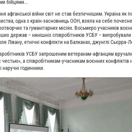
и бійцями...
ння афганської війни світ не став безпечнішим. Україна як 
риства, одна з країн-засновниць ООН, взяла на себе почесн
ротворчих та гуманітарних місіях. Восьмеро учасників воєн
інших держав – нинішніх співробітників УСБУ – випробували 
поля Лівану, етнічні конфлікти на Балканах, джунглі Сьєрра-Л
івробітників УСБУ запрошеним ветеранам-афганцям вручали
 честью», а співробітникам-учасникам воєнних конфліктів н
і наручні годинники.