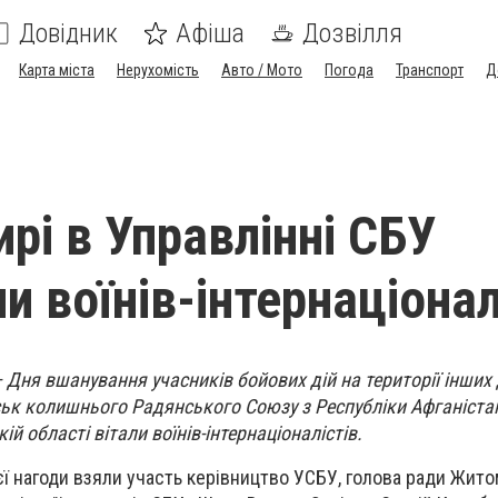
Довідник
Афіша
Дозвілля
Карта міста
Нерухомість
Авто / Мото
Погода
Транспорт
Д
рі в Управлінні СБУ
 воїнів-інтернаціонал
 Дня вшанування учасників бойових дій на території інших 
йськ колишнього Радянського Союзу з Республіки Афганістан
й області вітали воїнів-інтернаціоналістів.
ієї нагоди взяли участь керівництво УСБУ, голова ради Жит