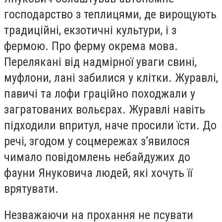
господарство з теплицями, де вирощують
традиційні, екзотичні культури, і з
фермою. Про ферму окрема мова.
Перелякані від надмірної уваги свині,
муфлони, лані забилися у клітки. Журавлі,
павичі та лофи граційно походжали у
загратованих вольєрах. Журавлі навіть
підходили впритул, наче просили їсти. До
речі, згодом у соцмережах з’явилося
чимало повідомлень небайдужих до
фауни Януковича людей, які хочуть її
врятувати.
Незважаючи на прохання не псувати