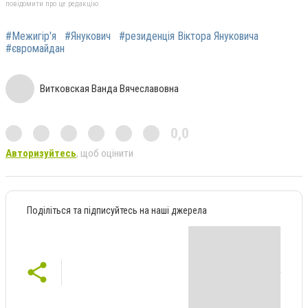
повідомити про це редакцію
#Межигір'я
#Янукович
#резиденція Віктора Януковича
#євромайдан
Витковская Ванда Вячеславовна
0,0
Авторизуйтесь
, щоб оцінити
Поділіться та підписуйтесь на наші джерела