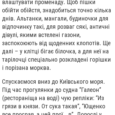
влаштувати променаду. Щоб пішки
обійти обійстя, знадобиться точно кілька
днів. Альтанки, мангали, будиночки для
відпочинку такі, для розваг сякі, античні
дівулі, якими встелені газони,
заспокоюють від щоденних клопотів. Ще
далі – у клітці бігає білочка, а для неї на
тарілочці спеціально розкладені горішки
і порізана морква.
Спускаємося вниз до Київського моря.
Під час прогулянки до судна “Галеон”
(рестораніща на воді) чую репліки: “Из
грязи в князи. От сука такая”, “Ющенко
все просрав, а цей прої...в”. Дорослі у