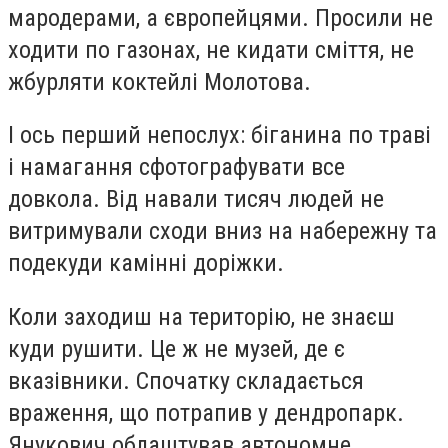
мародерами, а європейцями. Просили не
ходити по газонах, не кидати сміття, не
жбурляти коктейлі Молотова.
І ось перший непослух: біганина по траві
і намагання сфотографувати все
довкола. Від навали тисяч людей не
витримували сходи вниз на набережну та
подекуди камінні доріжки.
Коли заходиш на територію, не знаєш
куди рушити. Це ж не музей, де є
вказівники. Спочатку складається
враження, що потрапив у дендропарк.
Янукович облаштував автономне