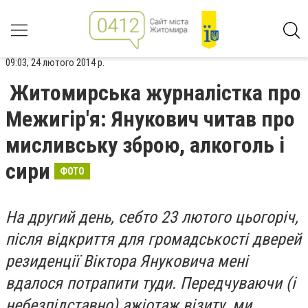
09:03, 24 лютого 2014 р.
Житомирська журналістка про
Межигір'я: Янукович читав про
мисливську зброю, алкоголь і
сири
ФОТО
На другий день, себто 23 лютого цьогоріч,
після відкриття для громадськості дверей
резиденції Віктора Януковича мені
вдалося потрапити туди. Передчуваючи (і
небезпідставно) ажіотаж візиту, ми