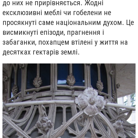
до них не прирівняється. Жодні
ексклюзивні меблі чи гобелени не
просякнуті саме національним духом. Це
висмикнуті епізоди, прагнення і
забаганки, похапцем втілені у життя на
десятках гектарів землі.