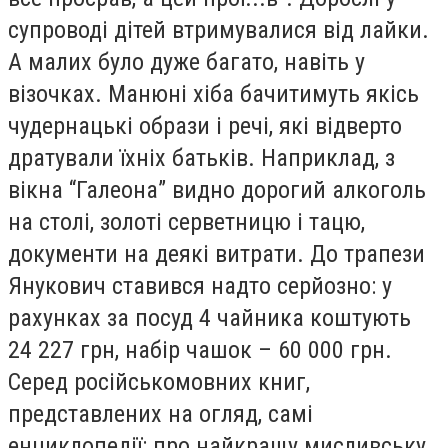
супроводі дітей втримувалися від лайки.
А малих було дуже багато, навіть у
візочках. Манюні хіба бачитимуть якісь
чудернацькі образи і речі, які відверто
дратували їхніх батьків. Наприклад, з
вікна “Галеона” видно дорогий алкоголь
на столі, золоті серветницю і тацю,
документи на деякі витрати. До трапези
Янукович ставився надто серйозно: у
рахунках за посуд 4 чайника коштують
24 227 грн, набір чашок – 60 000 грн.
Серед російськомовних книг,
представлених на огляд, самі
енциклопедії: про найкращу мисливську