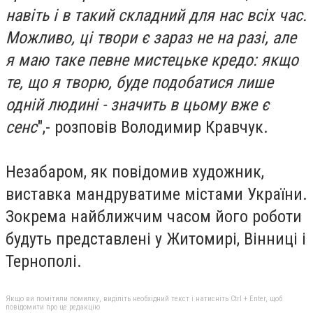
навіть і в такий складний для нас всіх час.
Можливо, ці твори є зараз не на разі, але
я маю таке певне мистецьке кредо: якщо
те, що я творю, буде подобатися лише
одній людині - значить в цьому вже є
сенс
",- розповів Володимир Кравчук.
Незабаром, як повідомив художник,
виставка мандруватиме містами України.
Зокрема найближчим часом його роботи
будуть представлені у Житомирі, Вінниці і
Тернополі.
Якщо ви помітили помилку, виділіть необхідний текст і натисніть Ctrl + Enter, щоб
повідомити про це редакцію