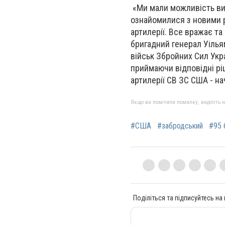
«Ми мали можливість вив
ознайомилися з новими 
артилерії. Все вражає т
бригадний генерал Уілья
військ Збройних Сил Укр
приймаючи відповідні рі
артилерії СВ ЗС США - на
Якщо ви помітили помилку, виділіть нео
#США
#забродський
#95 
Поділіться та підписуйтесь на