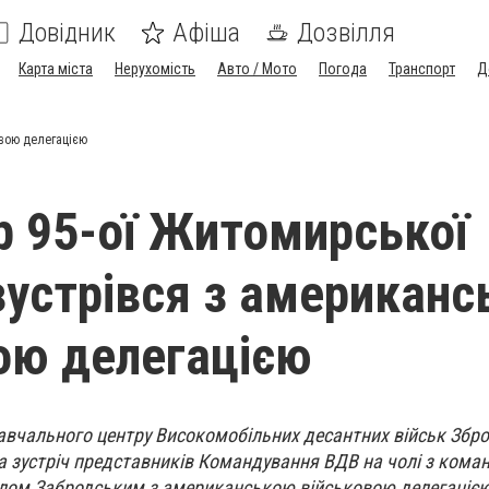
Довідник
Афіша
Дозвілля
Карта міста
Нерухомість
Авто / Мото
Погода
Транспорт
Д
овою делегацією
 95-ої Житомирської
зустрівся з американ
ою делегацією
 навчального центру Високомобільних десантних військ Збр
а зустріч представників Командування ВДВ на чолі з кома
ом Забродським з американською військовою делегацією