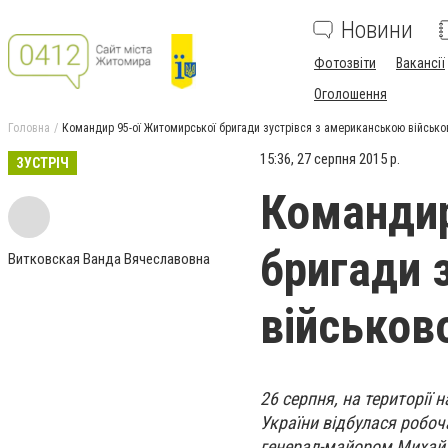
Новини
Фотозвіти
Вакансії
Оголошення
Головна
Командир 95-ої Житомирської бригади зустрівся з американською військ
15:36, 27 серпня 2015 р.
ЗУСТРІЧ
Командир
бригади 
Витковская Ванда Вячеславовна
військов
26 серпня, на території
України відбулася робоч
генерал-майором Михайл