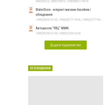
0443002212, 0800750875, +380(98)011-84-55
WaterStore - інтернет магазин басейнів і
обладнання
+380(44)502-01-02, +380(66)777-78-42, +380(67)777-82-19, +380(67)890-80-80, +380(73)890-80-80, +380(44)502-01-03
Автошкола "УВЦ" ЖМАІ
+380(93)763-27-34, +380(67)336-25-53
Додати підприємство
ОГОЛОШЕННЯ