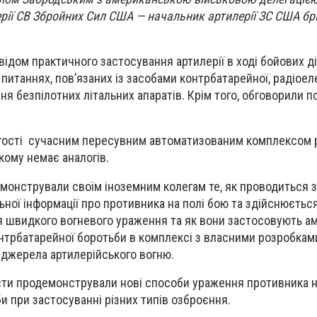
рії СВ Збройних Сил США — начальник артилерії ЗС США б
ідом практичного застосування артилерії в ході бойових ді
 питаннях, пов’язаних із засобами контрбатарейної, радіоел
я безпілотних літальних апаратів. Крім того, обговорили п
гості
сучасним пересувним автоматизованим комплексом 
кому немає аналогів.
онстрували своїм іноземним колегам те, як проводиться з
ьної інформації про противника на полі бою та здійснюєтьс
 швидкого вогневого ураження та як вони застосовують а
контрбатарейної боротьби в комплексі з власними розробкам
 джерела артилерійського вогню.
ти продемонстрували нові способи ураження противника н
и при застосуванні різних типів озброєння.