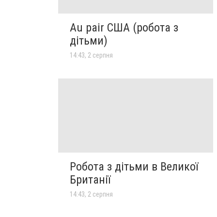
Au pair США (робота з
дітьми)
14:43, 2 серпня
Робота з дітьми в Великої
Британії
14:43, 2 серпня