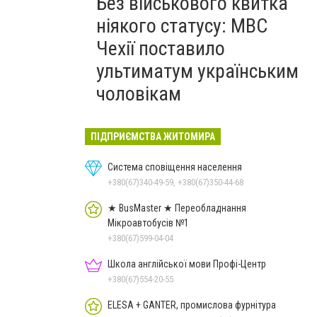
Без військового квитка
ніякого статусу: МВС
Чехії поставило
ультиматум українським
чоловікам
ПІДПРИЄМСТВА ЖИТОМИРА
Система сповіщення населення
+380(67)340-49-59, +380(67)350-44-68
★ BusMaster ★ Переобладнання
Мікроавтобусів №1
+380(67)599-04-04
Школа англійської мови Профі-Центр
+380(67)554-20-55
ELESA + GANTER, промислова фурнітура