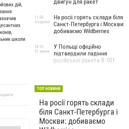
двигун для ракет
йових дій,
вання
На росії горять склади біля
11:50
зазначив
4 серпня
Санкт-Петербурга і Москви:
десантних
добиваємо Wildberries
нонів,
льник школи
У Польщі офіційно
18:16
31 липня
підтвердили падіння
російської ракети Х-101
ТОП НОВИНИ
 оцінити
На росії горять склади
біля Санкт-Петербурга і
Москви: добиваємо