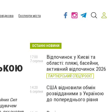
овідкова
Експерти міста
ОСТАННІ НОВИНИ
Відпочинок у Києві та
17:00
7 серпня
області: пляжі, басейни,
ською
активний відпочинок 2026
ПАРТНЕРСЬКИЙ СПЕЦПРОЄКТ
США відновили обмін
14:20
6 серпня
розвідданими з Україною
до попереднього рівня
ойних Сил
ндувачем
, яку очолив