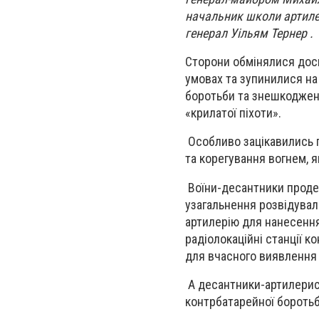
начальник школи артиле
генерал Уільям Тернер .
Сторони обмінялися досв
умовах та зупинилися на
боротьби та знешкодженн
«крилатої піхоти».
Особливо зацікавились 
та корегування вогнем, я
Воїни-десантники продем
узагальнення розвідувал
артилерію для нанесення
радіолокаційні станції 
для вчасного виявлення
А десантники-артилерис
контрбатарейної боротьб