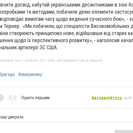
чити досвід, набутий українськими десантниками в зоні бо
розробками та методами, побачили деякі елементи застосу
а відповідає вимогам часу щодо ведення сучасного бою», - 
м Тернер. «Ми побачили, що спеціалісти Високомобільних 
аїни створюють принципово нове, відійшовши від старих ка
шення щодо їх перспективного розвитку», - наголосив нача
чальник артилерії ЗС США.
бхідний текст і натисніть Ctrl + Enter, щоб повідомити про це редакцію
бригада
#американці
0,0
Оцініть першим
Авторизуйтесь
, щоб
 наші джерела