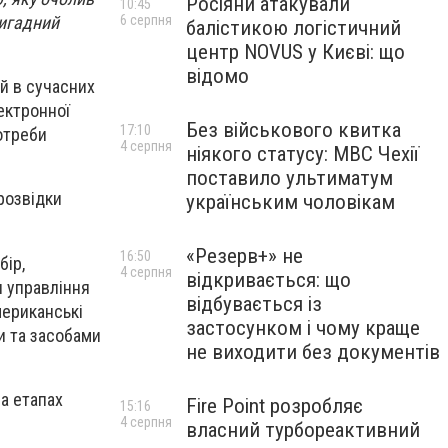
Росіяни атакували
10:45
ригадний
6 серпня
балістикою логістичний
центр NOVUS у Києві: що
відомо
й в сучасних
ектронної
Без військового квитка
17:10
отреби
4 серпня
ніякого статусу: МВС Чехії
поставило ультиматум
розвідки
українським чоловікам
«Резерв+» не
16:50
бір,
4 серпня
відкривається: що
я управління
відбувається із
мериканські
застосунком і чому краще
и та засобами
не виходити без документів
а етапах
Fire Point розробляє
15:16
4 серпня
власний турбореактивний