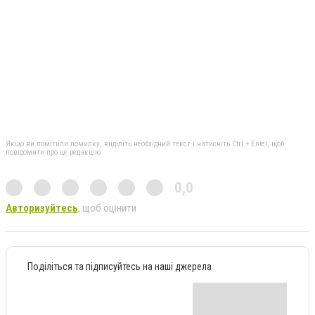
Якщо ви помітили помилку, виділіть необхідний текст і натисніть Ctrl + Enter, щоб
повідомити про це редакцію
0,0
Авторизуйтесь
, щоб оцінити
Поділіться та підписуйтесь на наші джерела