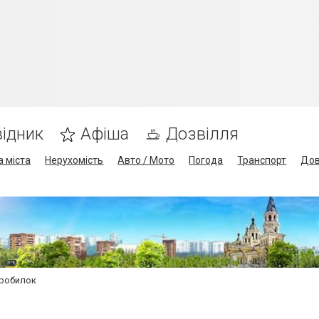
ідник
Афіша
Дозвілля
а міста
Нерухомість
Авто / Мото
Погода
Транспорт
Дов
робилок