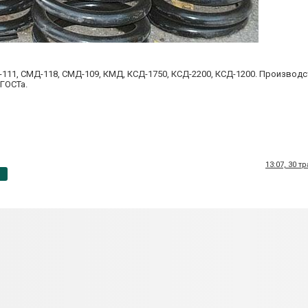
11, СМД-118, СМД-109, КМД, КСД-1750, КСД-2200, КСД-1200. Производс
ГОСТа.
13:07, 30 т
p