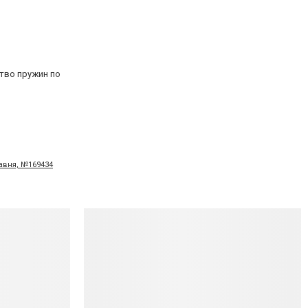
тво пружин по
равня, №169434