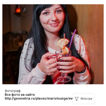
Фотограф:
Все фото на сайте
http://geometria.ru/places/mariolounge/events/729458
Фільтри