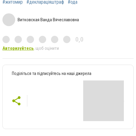
#житомир
#деклараціяштраф
#ода
Витковская Ванда Вячеславовна
0,0
Авторизуйтесь
, щоб оцінити
Поділіться та підписуйтесь на наші джерела