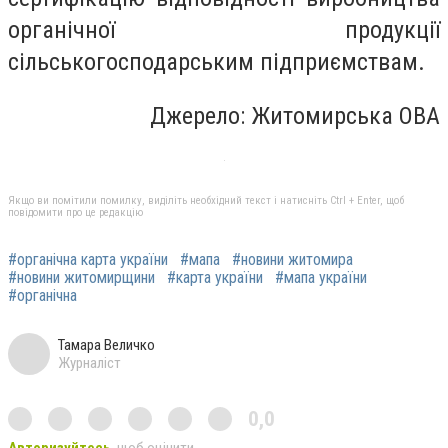
органічної продукції
сільськогосподарським підприємствам.
Джерело: Житомирська ОВА
Якщо ви помітили помилку, виділіть необхідний текст і натисніть Ctrl + Enter, щоб
повідомити про це редакцію
#органічна карта україни
#мапа
#новини житомира
#новини житомирщини
#карта україни
#мапа україни
#органічна
Тамара Величко
Журналіст
0,0