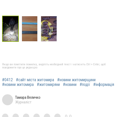
Якщо ви помітили помилку, виділіть необхідний текст і натисніть Ctrl + Enter, щоб
повідомити про це редакцію
#0412
#сайт міста житомира
#новини житомирщини
#новини житомира
#житомиряни
#новини
#події
#інформація
Тамара Величко
Журналіст
0,0