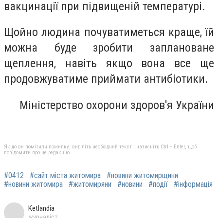
вакцинації при підвищеній температурі.
Щойно людина почуватиметься краще, їй
можна буде зробити заплановане
щеплення, навіть якщо вона все ще
продовжуватиме приймати антибіотики.
Міністерство охорони здоров'я України
Якщо ви помітили помилку, виділіть необхідний текст і натисніть Ctrl + Enter, щоб
повідомити про це редакцію
#0412
#сайт міста житомира
#новини житомирщини
#новини житомира
#житомиряни
#новини
#події
#інформація
Ketlandia
журналіст