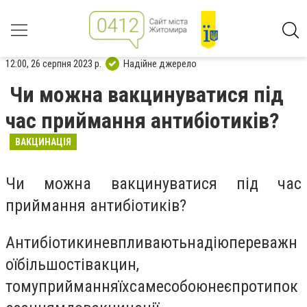
12:00, 26 серпня 2023 р.
Надійне джерело
Чи можна вакцинуватися під
час приймання антибіотиків?
ВАКЦИНАЦІЯ
Чи можна вакцинуватися під час
приймання антибіотиків?
Антибіотики
не
впливають
на
дію
переважн
ої
більшості
вакцин
,
тому
приймання
їх
саме
собою
не
є
протипок