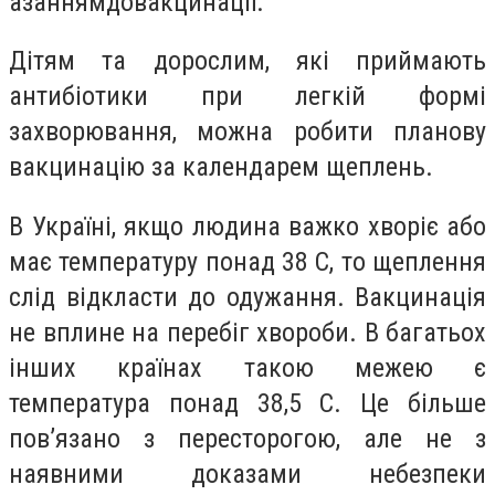
азанням
до
вакцинації
.
Дітям та дорослим, які приймають
антибіотики при легкій формі
захворювання, можна робити планову
вакцинацію за календарем щеплень.
В Україні, якщо людина важко хворіє або
має температуру понад 38 С, то щеплення
слід відкласти до одужання. Вакцинація
не вплине на перебіг хвороби. В багатьох
інших країнах такою межею є
температура понад 38,5 С. Це більше
пов’язано з пересторогою, але не з
наявними доказами небезпеки