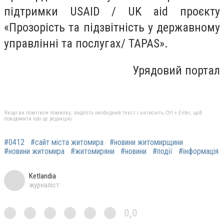
підтримки USAID / UK aid проєкту
«Прозорість та підзвітність у державному
управлінні та послугах/ TAPAS».
Урядовий портал
Якщо ви помітили помилку, виділіть необхідний текст і натисніть Ctrl + Enter, щоб
повідомити про це редакцію
#0412
#сайт міста житомира
#новини житомирщини
#новини житомира
#житомиряни
#новини
#події
#інформація
Ketlandia
журналіст
0,0