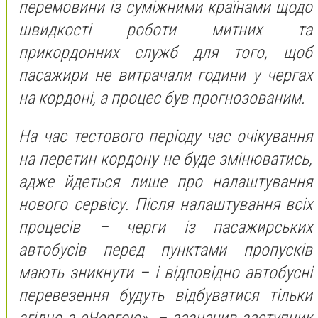
перемовини із суміжними країнами щодо
швидкості роботи митних та
прикордонних служб для того, щоб
пасажири не витрачали години у чергах
на кордоні, а процес був прогнозованим.
На час тестового періоду час очікування
на перетин кордону не буде змінюватись,
адже йдеться лише про налаштування
нового сервісу. Після налаштування всіх
процесів – черги із пасажирських
автобусів перед пунктами пропусків
мають зникнути – і відповідно автобусні
перевезення будуть відбуватися тільки
згідно з еЧергою», – зазначив заступник