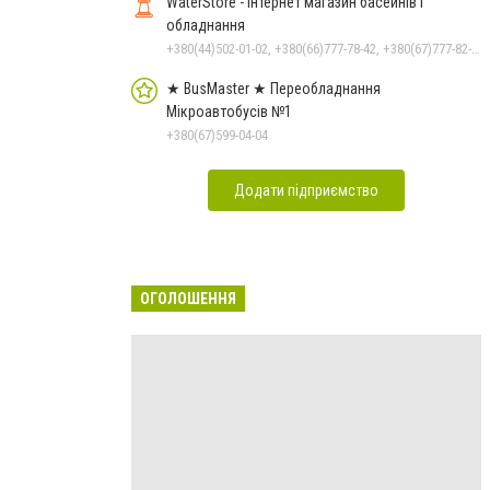
WaterStore - інтернет магазин басейнів і
обладнання
+380(44)502-01-02, +380(66)777-78-42, +380(67)777-82-19, +380(67)890-80-80, +380(73)890-80-80, +380(44)502-01-03
★ BusMaster ★ Переобладнання
Мікроавтобусів №1
+380(67)599-04-04
Додати підприємство
ОГОЛОШЕННЯ