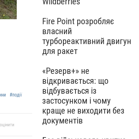
Wildberries
Fire Point розробляє
власний
турбореактивний двигун
для ракет
«Резерв+» не
відкривається: що
відбувається із
ини
#події
застосунком і чому
краще не виходити без
документів
 оцінити