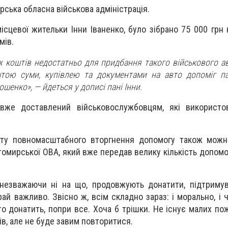
ська обласна військова адміністрація.
ісцевої жительки Інни Іваненко, було зібрано 75 000 грн 
мів.
х коштів недостатньо для придбання такого військового ав
штою суми, купівлею та документами на авто допоміг п
шенко», — йдеться у дописі пані Інни.
вже доставлений військовослужбовцям, які використо
ту повномасштабного вторгнення допомогу також можн
омирської ОВА, який вже передав велику кількість допомо
 незважаючи ні на що, продовжують донатити, підтриму
рай важливо. Звісно ж, всім складно зараз: і морально, і
то донатить, попри все. Хоча б трішки. Не існує малих по
ів, але не буде завим повторитися.