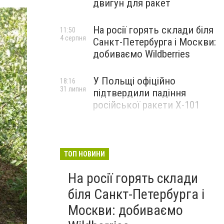
двигун для ракет
На росії горять склади біля
11:50
4 серпня
Санкт-Петербурга і Москви:
добиваємо Wildberries
У Польщі офіційно
18:16
31 липня
підтвердили падіння
російської ракети Х-101
ТОП НОВИНИ
На росії горять склади
біля Санкт-Петербурга і
Москви: добиваємо