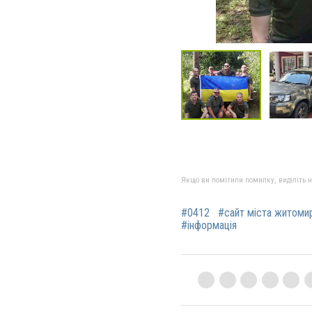
Якщо ви помітили помилку, виділіть нео
#0412
#сайт міста житоми
#інформація