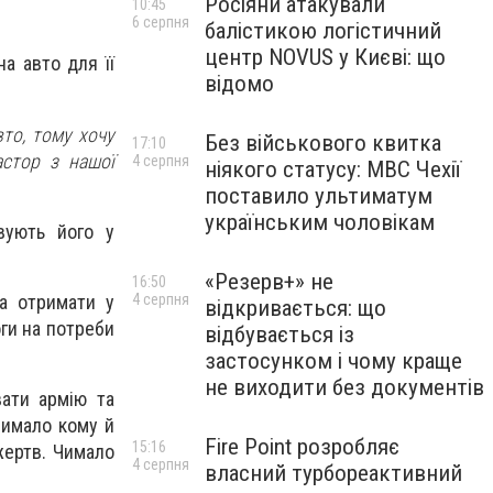
Росіяни атакували
10:45
6 серпня
балістикою логістичний
центр NOVUS у Києві: що
на авто для її
відомо
то, тому хочу
Без військового квитка
17:10
астор з нашої
4 серпня
ніякого статусу: МВС Чехії
поставило ультиматум
українським чоловікам
вують його у
«Резерв+» не
16:50
а отримати у
4 серпня
відкривається: що
ги на потреби
відбувається із
застосунком і чому краще
не виходити без документів
вати армію та
 чимало кому й
Fire Point розробляє
15:16
жертв. Чимало
4 серпня
власний турбореактивний