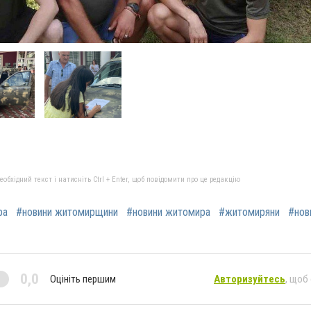
бхідний текст і натисніть Ctrl + Enter, щоб повідомити про це редакцію
ра
#новини житомирщини
#новини житомира
#житомиряни
#нов
0,0
Оцініть першим
Авторизуйтесь
, щоб