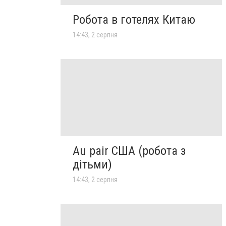
Робота в готелях Китаю
14:43, 2 серпня
Au pair США (робота з
дітьми)
14:43, 2 серпня