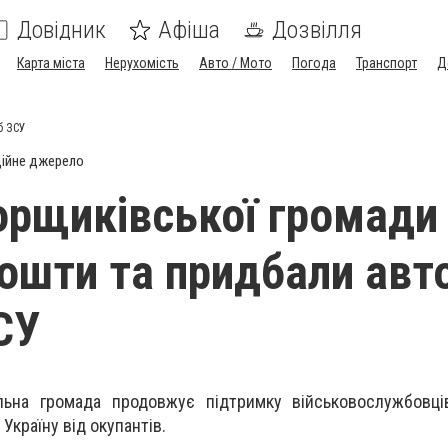
Довідник
Афіша
Дозвілля
Карта міста
Нерухомість
Авто / Мото
Погода
Транспорт
Д
б ЗСУ
ійне джерело
орщиківської громади
кошти та придбали авт
СУ
альна громада продовжує підтримку військовослужбовці
Україну від окупантів.