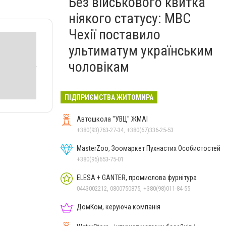
Без військового квитка
ніякого статусу: МВС
Чехії поставило
ультиматум українським
чоловікам
ПІДПРИЄМСТВА ЖИТОМИРА
Автошкола "УВЦ" ЖМАІ
+380(93)763-27-34, +380(67)336-25-53
MasterZoo, Зоомаркет Пухнастих Особистостей
+380(95)653-75-01
ELESA + GANTER, промислова фурнітура
0443002212, 0800750875, +380(98)011-84-55
ДомКом, керуюча компанія