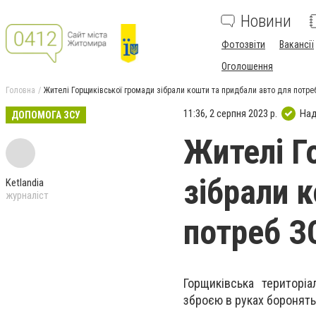
Новини
Фотозвіти
Вакансії
Оголошення
Головна
Жителі Горщиківської громади зібрали кошти та придбали авто для потре
11:36, 2 серпня 2023 р.
Над
ДОПОМОГА ЗСУ
Жителі Г
зібрали 
Ketlandia
журналіст
потреб З
Горщиківська територі
зброєю в руках боронять 