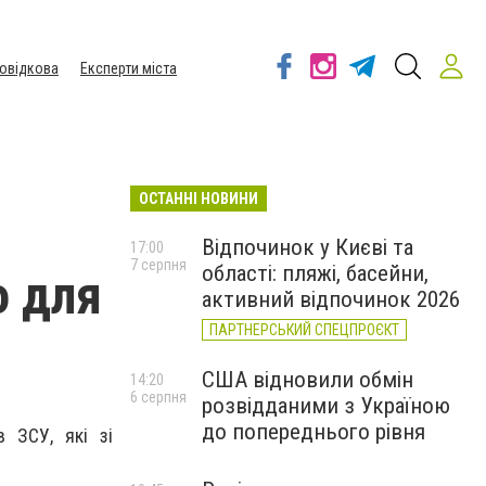
овідкова
Експерти міста
ОСТАННІ НОВИНИ
Відпочинок у Києві та
17:00
7 серпня
області: пляжі, басейни,
о для
активний відпочинок 2026
ПАРТНЕРСЬКИЙ СПЕЦПРОЄКТ
США відновили обмін
14:20
6 серпня
розвідданими з Україною
до попереднього рівня
в ЗСУ, які зі