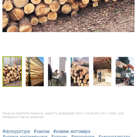
Якщо ви помітили помилку, виділіть необхідний текст і натисніть Ctrl + Enter, щоб
повідомити про це редакцію
#прокуратура
#закони
#новини житомира
#новини житомирщини
#злочин
#прокурори
#законодавство