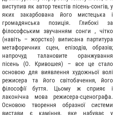
виступив як автор текстів пісень-сонгів, у
яких закарбована його мистецька і
громадянська позиція. Глибокі за
філософським звучанням сонги , чітко
(навіть – жорстко) виписана партитура
метафоричних сцен, епізодів, образів;
напрочуд талановите оранжування
пісень (О. Кривошея) – все це стало
основою для виявлення художньої волі
режисера та його світобачення, його
філософії буття. Цьому ж сприяє і
лаконічна мова режисера-сценографа.
Основою творення образної системи
вистави є каміння, яке набуває у