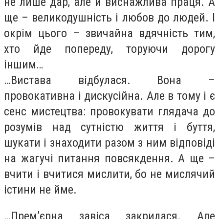
не лише дар, але й виснажлива праця. А
ще – великодушність і любов до людей. І
окрім цього – звичайна вдячність тим,
хто йде попереду, торуючи дорогу
іншим…
…Вистава відбулася. Вона –
провокативна і дискусійна. Але в тому і є
сенс мистецтва: провокувати глядача до
розумів над сутністю життя і буття,
шукати і знаходити разом з ним відповіді
на жагучі питання повсякдення. А ще –
вчити і вчитися мислити, бо не мислячий
істини не йме.
…Прем’єрна завіса закрилася. Але