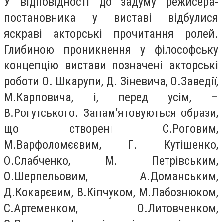
У відповідності до задуму режисера-
постановника у виставі відбулися
яскраві акторські прочитання ролей.
Глибиною проникнення у філософську
концепцію вистави позначені акторські
роботи О. Шкарупи, Д. Зіневича, О.Заведії,
М.Карповича, і, перед усім, –
В.Рогутського. Запам’ятовуються образи,
що створені С.Роговим,
М.Варфоломєєвим, Г. Кутішенко,
О.Слабченко, М. Петрівським,
О.Шерпельовим, А.Доманським,
Д.Кокарєвим, В.Кіпчуком, М.Лабознюком,
С.Артеменком, О.Литовченком,