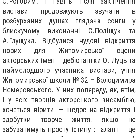
О.Роговим. І навіть після закінчення
вистави продовжують звучати в
розбурханих душах глядача сонги у
блискучому виконанні С.Поліщук та
А.Глущука. Відбулися чудові відкриття
нових для Житомирської сцени
акторських імен – дебютантки О. Луць та
наймолодшого учасника вистави, учня
Житомирської школи № 32 – Володимира
Номеровського. У них попереду, як, втім,
і у всіх творців акторського ансамблю,
хочеться вірити. – щедре на відкриття і
здобутки творче життя, якщо не
забуватимуть просту істину : талант – це