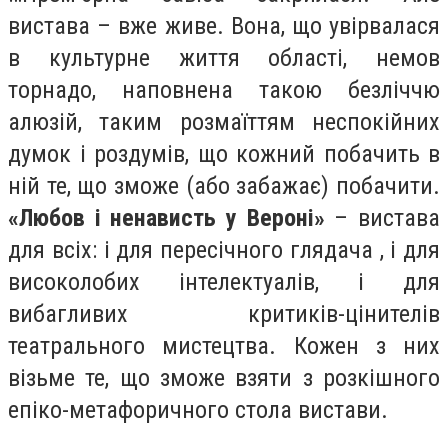
вистава – вже живе. Вона, що увірвалася
в культурне життя області, немов
торнадо, наповнена такою безліччю
алюзій, таким розмаїттям неспокійних
думок і роздумів, що кожний побачить в
ній те, що зможе (або забажає) побачити.
«Любов і ненависть у Вероні»
– вистава
для всіх: і для пересічного глядача , і для
високолобих інтелектуалів, і для
вибагливих критиків-цінителів
театрального мистецтва. Кожен з них
візьме те, що зможе взяти з розкішного
епіко-метафоричного стола вистави.