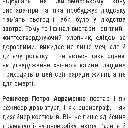
відбулася на Житомирському кону
вистава-притча, яка пробуджує людську
пам'ять сьогодні, аби було у людства
завтра. Тому-то і фінал вистави - світлий і
життєстверджуючий: хлопчик, слідом за
дорослими. викидає не лише меч, але й
дитячу рогатку. І читається така сцена,
як утвердження «вічної» істини: людина
приходить в цей світ заради життя, а не
для смерті.
Режисер Петро Авраменко
постав і як
режисер-драматург, і як сценограф, і як
дизайнер костюмів. Він не лише здійснив
драматургічну переробку тексту п’єси, а й