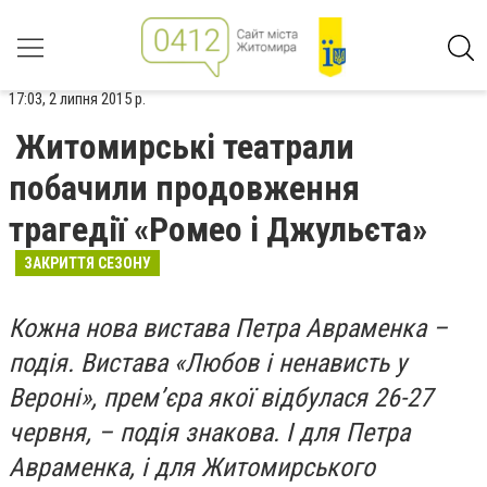
17:03, 2 липня 2015 р.
Житомирські театрали
побачили продовження
трагедії «Ромео і Джульєта»
ЗАКРИТТЯ СЕЗОНУ
Кожна нова вистава Петра Авраменка –
подія. Вистава «Любов і ненависть у
Вероні», прем’єра якої відбулася 26-27
червня, – подія знакова. І для Петра
Авраменка, і для Житомирського