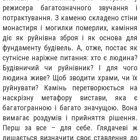
режисера багатозначного звучання і
потрактування. З каменю складено стіни
монастиря і могилки померлих, каміння
діє як руйнівна зброя і як основа для
фундаменту будівель. А, отже, постає як
сутнісне наріжне питання: хто є людина?
Будівничий чи руйнівник? І для чого
людина живе? Щоб зводити храми, чи їх
руйнувати? Камінь перетворюється на
наскрізну метафору вистави, яка є
багатогранною і багато значущою. Вона
вимагає роздумів і прийняття рішення.
Перш за все – для себе. Глядачеві ж
лишається визначити своє ставлення до