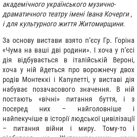
академічного українського музично-
драматичного театру імені Івана Кочерги ,
і для культурного життя Житомирщини.
За основу вистави взято п’єсу Гр. Горіна
«Чума на ваші дві родини». І хоча у п’єсі
дія відбувається в італійській Вероні,
хоча у ній йдеться про ворожнечу двох
родів Монтеккі і Капулетті, у виставі дія
набуває позачасового значення. В ній
постають «вічні» питання буття, і з
посеред них – найголовніше і
найпекучіше в історії людської цивілізації
– питання війни і миру. Тому-то і