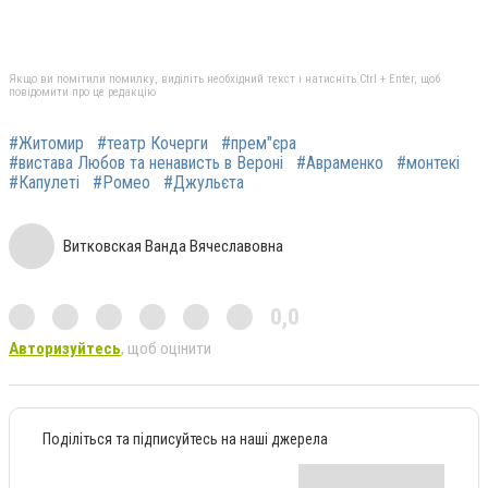
Якщо ви помітили помилку, виділіть необхідний текст і натисніть Ctrl + Enter, щоб
повідомити про це редакцію
#Житомир
#театр Кочерги
#прем"єра
#вистава Любов та ненависть в Вероні
#Авраменко
#монтекі
#Капулеті
#Ромео
#Джульєта
Витковская Ванда Вячеславовна
0,0
Авторизуйтесь
, щоб оцінити
Поділіться та підписуйтесь на наші джерела